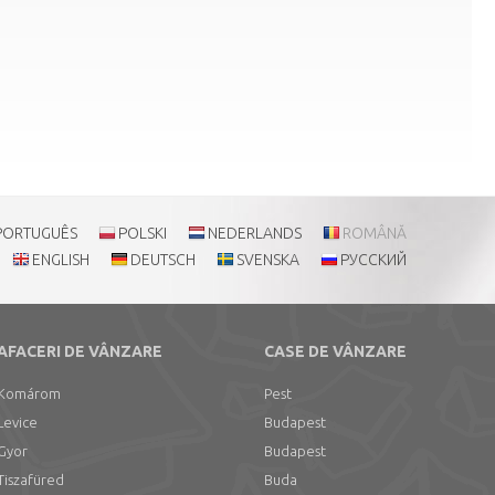
PORTUGUÊS
POLSKI
NEDERLANDS
ROMÂNĂ
ENGLISH
DEUTSCH
SVENSKA
РУССКИЙ
AFACERI DE VÂNZARE
CASE DE VÂNZARE
Komárom
Pest
Levice
Budapest
Gyor
Budapest
Tiszafüred
Buda