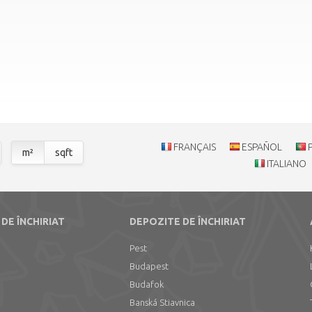
FRANÇAIS
ESPAÑOL
m²
sqft
ITALIANO
 DE ÎNCHIRIAT
DEPOZITE DE ÎNCHIRIAT
Pest
Budapest
Budafok
Banská Stiavnica