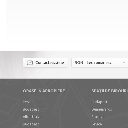
Contactează-ne
RON
Leu românesc
ORAȘE ÎN APROPIERE
SPAȚII DE BIROURI
Pest
Budapest
Budapest
Dunaújváros
Albertfalva
Stúrovo
Budapest
Levice