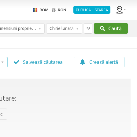
ROM
RON
PUBLICĂ LISTAREA
Caută
Dimensiuni proprietate
Chirie lunară
Salvează căutarea
Crează alertă
utare:
nc