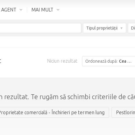
 AGENT
MAI MULT
Tipul proprietății
c
Niciun rezultat
Ordonează după:
Cea mai bună potrivire
n rezultat. Te rugăm să schimbi criteriile de că
roprietate comercială - Închirieri pe termen lung
Pestlori