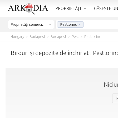
PROPRIETĂȚI
GĂSEȘTE UN
Proprietăți comerciale – De închiriat
Pestlorinc
×
Hungary
>
Budapest
>
Budapest
>
Pest
>
Pestlorinc
Birouri și depozite de închiriat : Pestlorin
Niciu
P