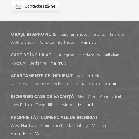
Contactează-ne
ORAȘE ÎN APROPIERE
East Farmington Heights
Hartford
Wethersfield
Plainville
Burlington
Mai mult
CASE DE ÎNCHIRIAT
Burlington
Middletown
Mill Plain
Roxbury
Berkshire
Mai mult
APARTAMENTE DE ÎNCHIRIAT
Wethersfield
Manchester
Windsor Locks
Tolland
Middlesex
Mai mult
ÎNCHIRIERI CASE DE VACANȚĂ
River Glen
Connecticut
New Britain
Town Hill
Harwinton
Mai mult
PROPRIETĂȚI COMERCIALE DE ÎNCHIRIAT
West Hartford
Connecticut
Glastonbury
Meriden
Hazardville
Mai mult