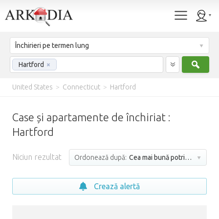
Închirieri pe termen lung
Caut
Hartford
×
United States
>
Connecticut
>
Hartford
Case și apartamente de închiriat :
Hartford
Niciun rezultat
Ordonează după:
Cea mai bună potrivire
Crează alertă