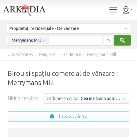
Proprietăți rezidențiale - De vânzare
Caut
Merrymans Mill
×
United States
>
Maryland
>
Baltimore
>
Merrymans Mill
Birou și spațiu comercial de vânzare :
Merrymans Mill
Niciun rezultat
Ordonează după:
Cea mai bună potrivire
Crează alertă