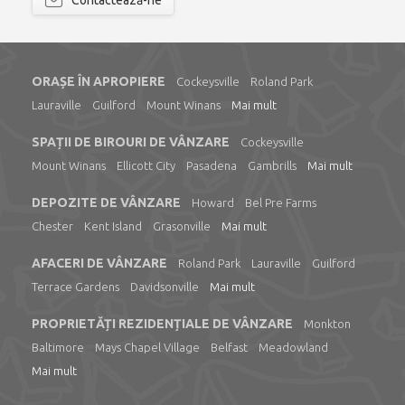
Contactează-ne
ORAȘE ÎN APROPIERE
Cockeysville
Roland Park
Lauraville
Guilford
Mount Winans
Mai mult
SPAȚII DE BIROURI DE VÂNZARE
Cockeysville
Mount Winans
Ellicott City
Pasadena
Gambrills
Mai mult
DEPOZITE DE VÂNZARE
Howard
Bel Pre Farms
Chester
Kent Island
Grasonville
Mai mult
AFACERI DE VÂNZARE
Roland Park
Lauraville
Guilford
Terrace Gardens
Davidsonville
Mai mult
PROPRIETĂȚI REZIDENȚIALE DE VÂNZARE
Monkton
Baltimore
Mays Chapel Village
Belfast
Meadowland
Mai mult