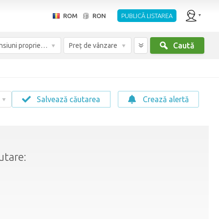
ROM
RON
PUBLICĂ LISTAREA
Caută
Dimensiuni proprietate
Preț de vânzare
Salvează căutarea
Crează alertă
utare: