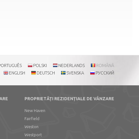
PORTUGUÊS
POLSKI
NEDERLANDS
ROMÂNĂ
ENGLISH
DEUTSCH
SVENSKA
РУССКИЙ
ZARE
PROPRIETĂȚI REZIDENȚIALE DE VÂNZARE
New Haven
Fairfield
Weston
Westport