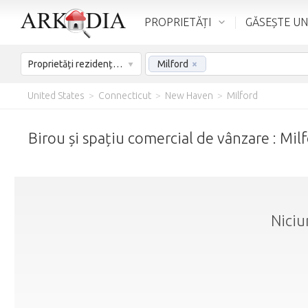
PROPRIETĂȚI
GĂSEȘTE UN
Proprietăți rezidențiale - De vânzare
Milford
×
United States
>
Connecticut
>
New Haven
>
Milford
Birou și spațiu comercial de vânzare : Mil
Niciu