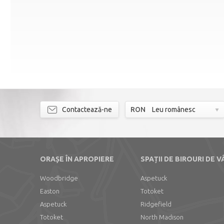
Contactează-ne
RON
Leu românesc
ORAȘE ÎN APROPIERE
SPAȚII DE BIROURI DE 
Woodbridge
Aspetuck
Easton
Totoket
Aspetuck
Ridgefield
Totoket
North Madison