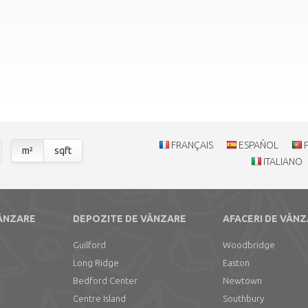
FRANÇAIS
ESPAÑOL
m²
sqft
ITALIANO
VÂNZARE
DEPOZITE DE VÂNZARE
AFACERI DE VÂN
Guilford
Woodbridge
Long Ridge
Easton
Bedford Center
Newtown
Centre Island
Southbury