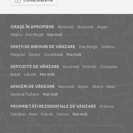
Contactează-ne
ORAȘE ÎN APROPIERE
Bucuresti
Bucuresti
Arges
Silistra
Dve Mogili
Mai mult
SPAȚII DE BIROURI DE VÂNZARE
Dve Mogili
Svishtov
Razgrad
Sovata
Durankulak
Mai mult
DEPOZITE DE VÂNZARE
Bucuresti
Dobrich
Constanta
Butan
Lukovit
Mai mult
AFACERI DE VÂNZARE
Bucuresti
Arges
Silistra
Ruse
General Toshevo
Mai mult
PROPRIETĂȚI REZIDENȚIALE DE VÂNZARE
Prahova
Tutrakan
Ruse
Kubrat
Vetovo
Mai mult