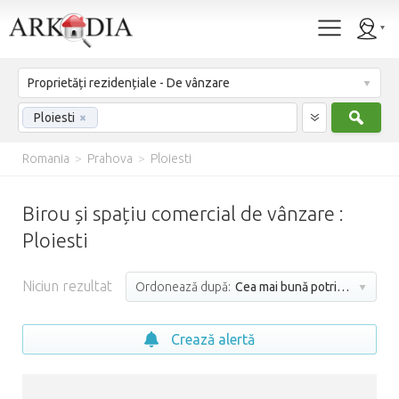
Proprietăți rezidențiale - De vânzare
Caut
Ploiesti
×
Romania
>
Prahova
>
Ploiesti
Birou și spațiu comercial de vânzare :
Ploiesti
Niciun rezultat
Ordonează după:
Cea mai bună potrivire
Crează alertă