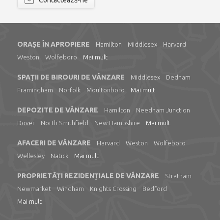
Contactează-ne
ORAȘE ÎN APROPIERE
Hamilton
Middlesex
Harvard
Weston
Wolfeboro
Mai mult
SPAȚII DE BIROURI DE VÂNZARE
Middlesex
Dedham
Framingham
Norfolk
Moultonboro
Mai mult
DEPOZITE DE VÂNZARE
Hamilton
Needham Junction
Dover
North Smithfield
New Hampshire
Mai mult
AFACERI DE VÂNZARE
Harvard
Weston
Wolfeboro
Wellesley
Natick
Mai mult
PROPRIETĂȚI REZIDENȚIALE DE VÂNZARE
Stratham
Newmarket
Windham
Knights Crossing
Bedford
Mai mult