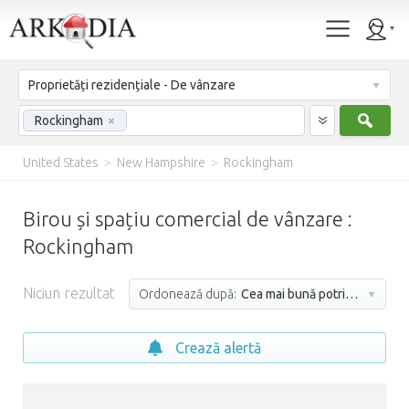
Proprietăți rezidențiale - De vânzare
Caut
Rockingham
×
United States
>
New Hampshire
>
Rockingham
Birou și spațiu comercial de vânzare :
Rockingham
Niciun rezultat
Ordonează după:
Cea mai bună potrivire
Crează alertă