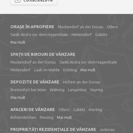
Contactează-ne
ORAȘE ÎN APROPIERE
Muckendorf an der Donau
Ollern
Sankt Andrä vor dem Hagenthale
Hintersdorf
Gablitz
Mai mult
SPAȚII DE BIROURI DE VÂNZARE
Muckendorf an der Donau
Sankt Andrä vor dem Hagenthale
Hintersdorf
Laab im Walde
Döbling
Mai mult
DEPOZITE DE VÂNZARE
Höflein an der Donau
Breitenfurt bei Wien
Währing
Langenlois
Seyring
Mai mult
AFACERI DE VÂNZARE
Ollern
Gablitz
Kierling
Böheimkirchen
Penzing
Mai mult
PROPRIETĂȚI REZIDENȚIALE DE VÂNZARE
Judenau