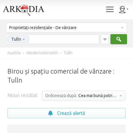
Proprietăți rezidențiale - De vânzare
Caut
Tulln
×
Austria
>
Niederösterreich
>
Tulln
Birou și spațiu comercial de vânzare :
Tulln
Niciun rezultat
Ordonează după:
Cea mai bună potrivire
Crează alertă