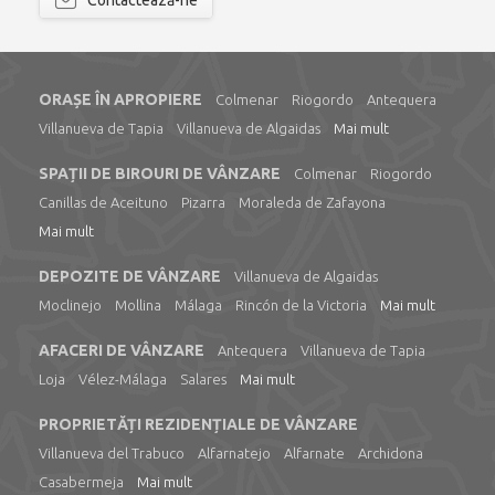
Contactează-ne
ORAȘE ÎN APROPIERE
Colmenar
Riogordo
Antequera
Villanueva de Tapia
Villanueva de Algaidas
Mai mult
SPAȚII DE BIROURI DE VÂNZARE
Colmenar
Riogordo
Canillas de Aceituno
Pizarra
Moraleda de Zafayona
Mai mult
DEPOZITE DE VÂNZARE
Villanueva de Algaidas
Moclinejo
Mollina
Málaga
Rincón de la Victoria
Mai mult
AFACERI DE VÂNZARE
Antequera
Villanueva de Tapia
Loja
Vélez-Málaga
Salares
Mai mult
PROPRIETĂȚI REZIDENȚIALE DE VÂNZARE
Villanueva del Trabuco
Alfarnatejo
Alfarnate
Archidona
Casabermeja
Mai mult