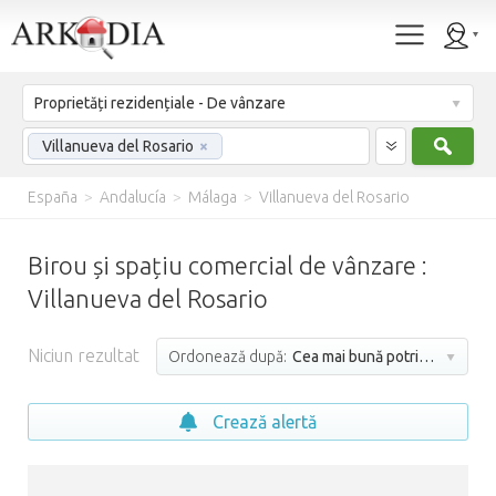
Proprietăți rezidențiale - De vânzare
Caut
Villanueva del Rosario
×
España
>
Andalucía
>
Málaga
>
Villanueva del Rosario
Birou și spațiu comercial de vânzare :
Villanueva del Rosario
Niciun rezultat
Ordonează după:
Cea mai bună potrivire
Crează alertă