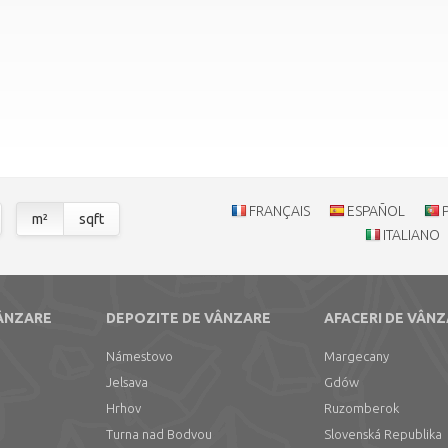
FRANÇAIS
ESPAÑOL
m²
sqft
ITALIANO
VÂNZARE
DEPOZITE DE VÂNZARE
AFACERI DE VÂN
Námestovo
Margecany
Jelsava
Gdów
Hrhov
Ruzomberok
Turna nad Bodvou
Slovenská Republika