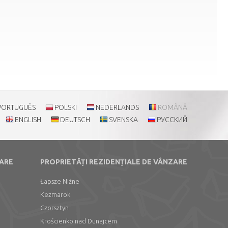
PORTUGUÊS
POLSKI
NEDERLANDS
ROMÂNĂ
ENGLISH
DEUTSCH
SVENSKA
РУССКИЙ
ZARE
PROPRIETĂȚI REZIDENȚIALE DE VÂNZARE
Łapsze Niżne
Kezmarok
Czorsztyn
Krościenko nad Dunajcem