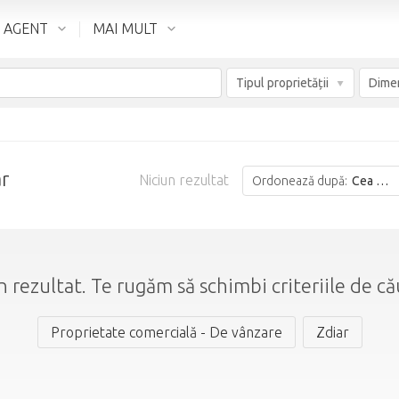
 AGENT
MAI MULT
Tipul proprietății
ar
Niciun rezultat
Ordonează după:
Cea mai bună potrivire
n rezultat. Te rugăm să schimbi criteriile de că
Proprietate comercială - De vânzare
Zdiar