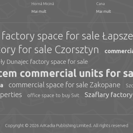
Horná Miciná
Cana
Mai mult
Mai mult
factory space for sale Łapsz
tory for sale Czorsztyn
commercia
ły Dunajec factory space for sale
em commercial units for sa
commercial space for sale Zakopane
ta
Szc
perties
Szaflary factory
office space to buy Svit
Copyright © 2026
ArKadia Publishing
Limited
. All rights reserved