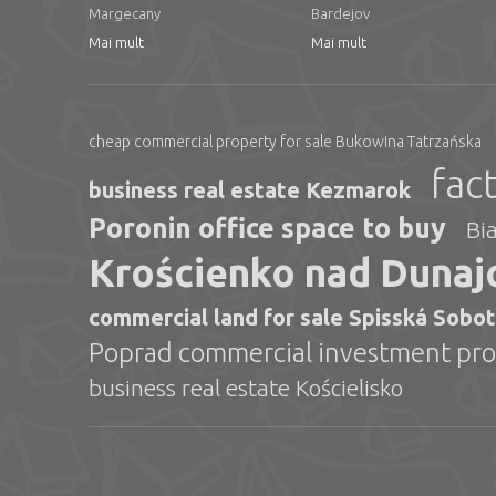
Margecany
Bardejov
Mai mult
Mai mult
cheap commercial property for sale Bukowina Tatrzańska
fac
business real estate Kezmarok
Poronin office space to buy
Bia
Krościenko nad Dunajc
commercial land for sale Spisská Sobo
Poprad commercial investment pro
business real estate Kościelisko