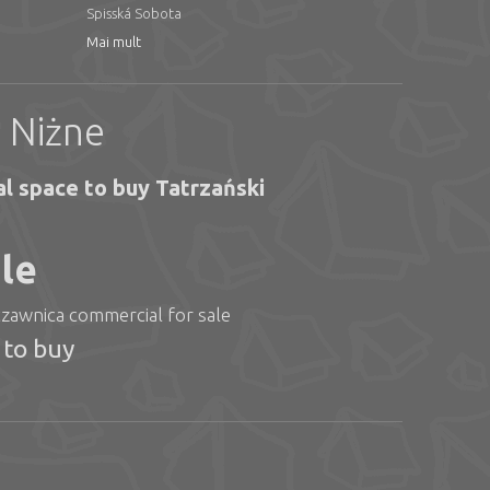
Spisská Sobota
Mai mult
e Niżne
l space to buy Tatrzański
le
zawnica commercial for sale
 to buy