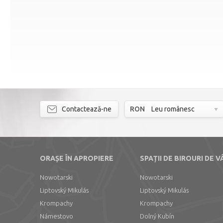
Contactează-ne
RON
Leu românesc
ORAȘE ÎN APROPIERE
SPAȚII DE BIROURI DE 
Nowotarski
Nowotarski
Liptovský Mikulás
Liptovský Mikulás
Krompachy
Krompachy
Námestovo
Dolný Kubín