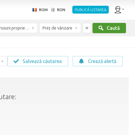
ROM
RON
PUBLICĂ LISTAREA
Caută
Dimensiuni proprietate
Preț de vânzare
Salvează căutarea
Crează alertă
utare: