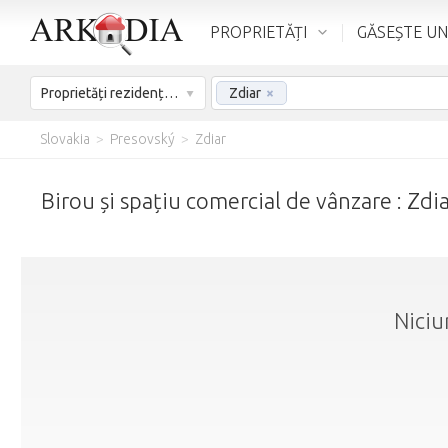
PROPRIETĂȚI
GĂSEȘTE UN
Proprietăți rezidențiale - De vânzare
Zdiar
×
Slovakia
>
Presovský
>
Zdiar
Birou și spațiu comercial de vânzare : Zdi
Niciu