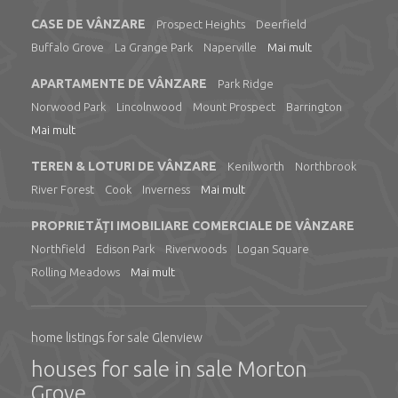
CASE DE VÂNZARE
Prospect Heights
Deerfield
Buffalo Grove
La Grange Park
Naperville
Mai mult
APARTAMENTE DE VÂNZARE
Park Ridge
Norwood Park
Lincolnwood
Mount Prospect
Barrington
Mai mult
TEREN & LOTURI DE VÂNZARE
Kenilworth
Northbrook
River Forest
Cook
Inverness
Mai mult
PROPRIETĂȚI IMOBILIARE COMERCIALE DE VÂNZARE
Northfield
Edison Park
Riverwoods
Logan Square
Rolling Meadows
Mai mult
home listings for sale Glenview
houses for sale in sale Morton
Grove