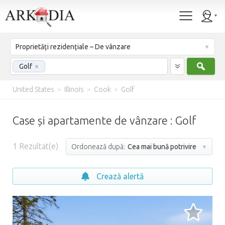
Proprietăți rezidențiale – De vânzare
Caut
Golf
×
United States
>
Illinois
>
Cook
>
Golf
Case și apartamente de vânzare : Golf
1
Rezultat(e)
Ordonează după:
Cea mai bună potrivire
Crează alertă