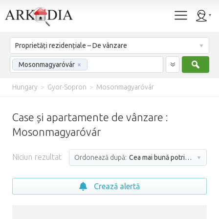
Proprietăți rezidențiale – De vânzare
Caut
Mosonmagyaróvár
×
Hungary
>
Gyor-Sopron
>
Mosonmagyaróvár
Case și apartamente de vânzare :
Mosonmagyaróvár
Niciun rezultat
Ordonează după:
Cea mai bună potrivire
Crează alertă