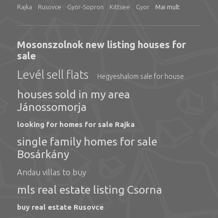
Rajka
Rusovce
Gyor-Sopron
Kittsee
Gyor
Mai mult
Mosonszolnok new listing houses for
sale
Levél sell flats
Hegyeshalom sale for house
houses sold in my area
Jánossomorja
looking for homes for sale Rajka
single family homes for sale
Bosárkány
Andau villas to buy
mls real estate listing Csorna
buy real estate Rusovce