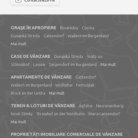
Contactează-ne
ORAȘE ÎN APROPIERE
Bosárkány
Csorna
Dunajská Streda
Gattendorf
Wallern im Burgenland
Mai mult
CASE DE VÂNZARE
Dunajská Streda
Svätý Jur
Schlosshof
Lassee
Siegendorf im Burgenland
Mai mult
APARTAMENTE DE VÂNZARE
Gattendorf
Wallern im Burgenland
Wolfsthal
Fertoújlak
Bruck an der Leitha
Mai mult
TEREN & LOTURI DE VÂNZARE
Ágfalva
Neureisenberg
Nové Zámky
Strasshof an der Nordbahn
Maria Lanzendorf
Mai mult
PROPRIETĂȚI IMOBILIARE COMERCIALE DE VÂNZARE