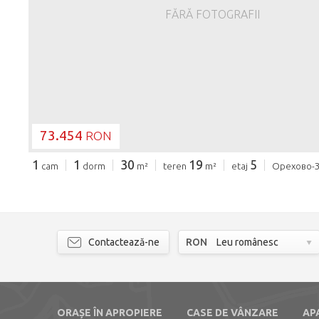
FĂRĂ FOTOGRAFII
73.454
RON
1
1
30
19
5
cam
dorm
m²
teren
m²
etaj
Орехово-
Contactează-ne
RON
Leu românesc
ORAȘE ÎN APROPIERE
CASE DE VÂNZARE
AP