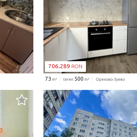
SE ÎNCARCĂ..
706.289
RON
73
500
m²
teren
m²
Орехово-Зуево