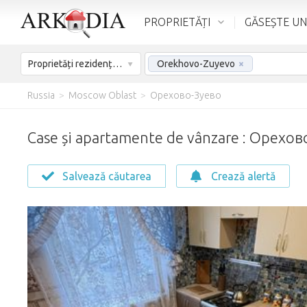
PROPRIETĂȚI
GĂSEȘTE UN
Proprietăți rezidențiale – De vânzare
Orekhovo-Zuyevo
×
Russia
>
Moscow Oblast
>
Орехово-Зуево
Case și apartamente de vânzare : Орехо
Salvează căutarea
Crează alertă