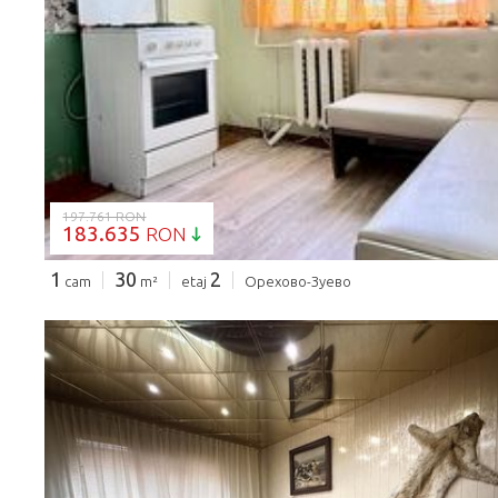
SE ÎNCARCĂ...
197.761 RON
183.635
RON
1
30
2
cam
m²
etaj
Орехово-Зуево