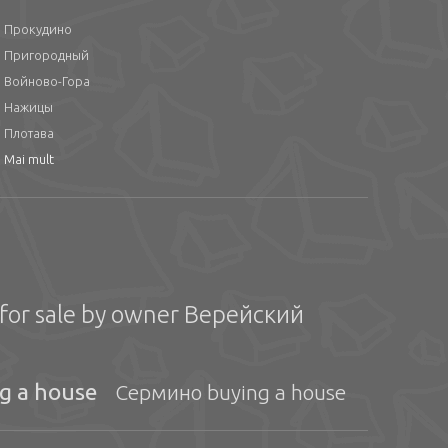
Прокудино
Пригородный
Войново-Гора
Нажицы
Плотава
Mai mult
for sale by owner Верейский
g a house
Сермино buying a house