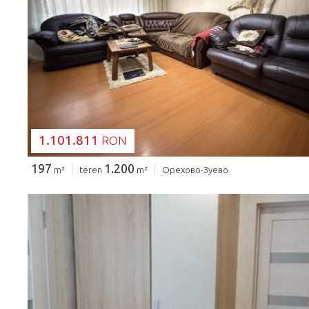
SE ÎNCARCĂ...
1.101.811
RON
197
1.200
m²
teren
m²
Орехово-Зуево