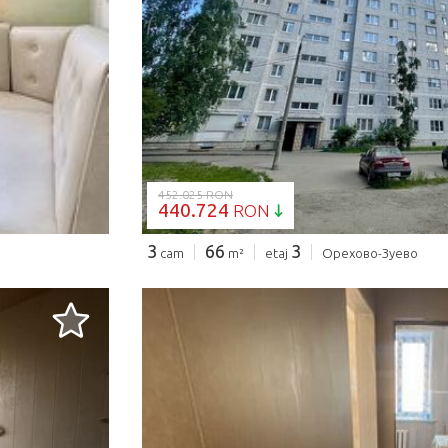
SE ÎNCARCĂ..
452.025 RON
440.724
RON
3
66
3
cam
m²
etaj
Орехово-Зуево