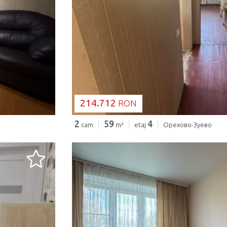
SE ÎNCARCĂ..
214.712
RON
2
59
4
cam
m²
etaj
Орехово-Зуево