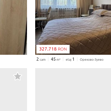
SE ÎNCARCĂ..
327.718
RON
2
45
1
cam
m²
etaj
Орехово-Зуево