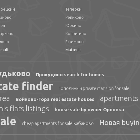
ерецкий
Теперки
аново
Репихово
рея
Юркино
арьево
Ковригино
лово
Ефимово
 mult
Mai mult
Будьково
Прокудино search for homes
ate finder
Тополиный private mansion for sale
rea
apartments 
Войново-Гора real estate houses
 flats listings
house sale by owner Орловка
ale
Новая buyin
cheap apartments for sale Кабаново