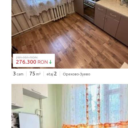
SE ÎNCARCĂ...
281.951 RON
276.300
RON
3
75
2
cam
m²
etaj
Орехово-Зуево