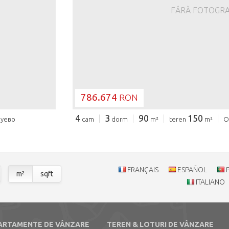
FĂRĂ FOTOGRA
786.674
RON
4
3
90
150
Зуево
cam
dorm
m²
teren
m²
О
FRANÇAIS
ESPAÑOL
m²
sqft
ITALIANO
ARTAMENTE DE VÂNZARE
TEREN & LOTURI DE VÂNZARE