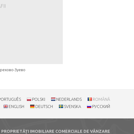
FII
рехово-Зуево
PORTUGUÊS
POLSKI
NEDERLANDS
ROMÂNĂ
ENGLISH
DEUTSCH
SVENSKA
РУССКИЙ
PROPRIETĂȚI IMOBILIARE COMERCIALE DE VÂNZARE