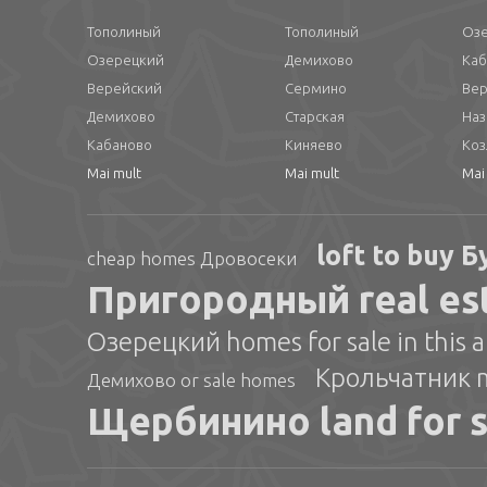
Тополиный
Тополиный
Оз
Озерецкий
Демихово
Каб
Верейский
Сермино
Ве
Демихово
Старская
Наз
Кабаново
Киняево
Коз
Mai mult
Mai mult
Mai
loft to buy 
cheap homes Дровосеки
Пригородный real est
Озерецкий homes for sale in this a
Крольчатник mls
Демихово or sale homes
Щербинино land for s