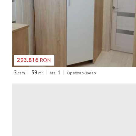
SE ÎNCARCĂ...
293.816
RON
3
59
1
cam
m²
etaj
Орехово-Зуево