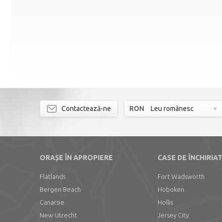
Contactează-ne
RON
Leu românesc
ORAȘE ÎN APROPIERE
CASE DE ÎNCHIRIA
Flatlands
Fort Wadsworth
Bergen Beach
Hoboken
Canarsie
Hollis
New Utrecht
Jersey City