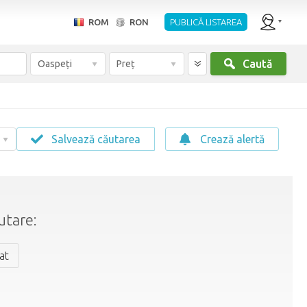
ROM
RON
PUBLICĂ LISTAREA
Caută
Oaspeți
Preț
Salvează căutarea
Crează alertă
utare:
at