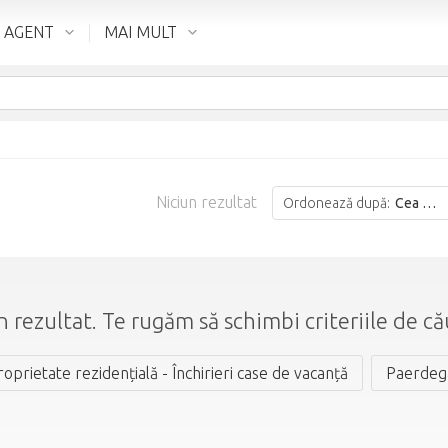
 AGENT
MAI MULT
Niciun rezultat
Ordonează după:
Cea mai bună potrivire
n rezultat. Te rugăm să schimbi criteriile de că
roprietate rezidențială - Închirieri case de vacanță
Paerdeg