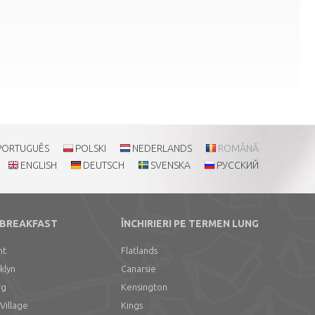
PORTUGUÊS
POLSKI
NEDERLANDS
ROMÂNĂ
ENGLISH
DEUTSCH
SVENSKA
РУССКИЙ
 BREAKFAST
ÎNCHIRIERI PE TERMEN LUNG
ht
Flatlands
klyn
Canarsie
rg
Kensington
Village
Kings