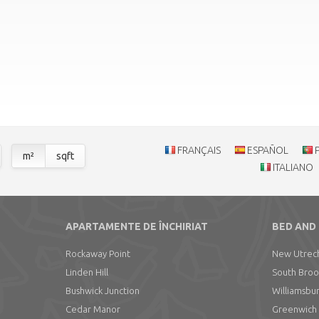
FRANÇAIS
ESPAÑOL
m²
sqft
ITALIANO
T
APARTAMENTE DE ÎNCHIRIAT
BED AND
Rockaway Point
New Utrec
Linden Hill
South Broo
Bushwick Junction
Williamsbu
Cedar Manor
Greenwich 