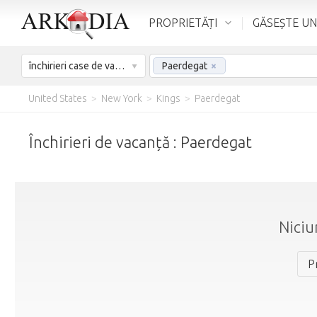
PROPRIETĂȚI
GĂSEȘTE UN
închirieri case de vacanță
Paerdegat
×
United States
>
New York
>
Kings
>
Paerdegat
Închirieri de vacanță : Paerdegat
Niciu
P