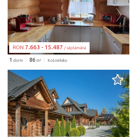
SE ÎNCARCĂ...
7.663 - 15.487
RON
/ săptămână
1
86
dorm
m²
Kościelisko
SE ÎNCARCĂ...