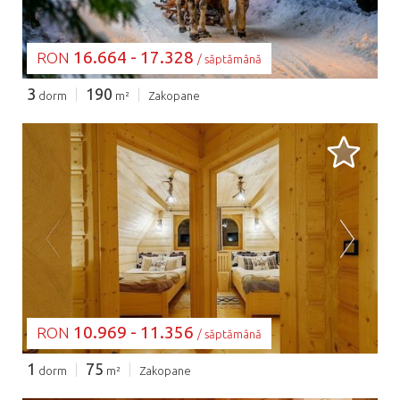
16.664 - 17.328
RON
/ săptămână
3
190
dorm
m²
Zakopane
SE ÎNCARCĂ...
10.969 - 11.356
RON
/ săptămână
1
75
dorm
m²
Zakopane