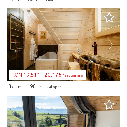
SE ÎNCARCĂ...
19.511 - 20.176
RON
/ săptămână
3
190
dorm
m²
Zakopane