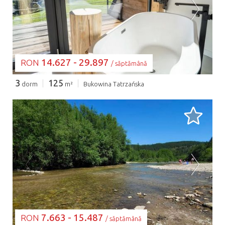
SE ÎNCARCĂ...
14.627 - 29.897
RON
/ săptămână
3
125
dorm
m²
Bukowina Tatrzańska
SE ÎNCARCĂ...
7.663 - 15.487
RON
/ săptămână