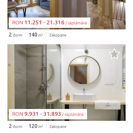
11.251 - 21.316
RON
/ săptămână
2
140
dorm
m²
Zakopane
SE ÎNCARCĂ...
9.931 - 31.893
RON
/ săptămână
2
120
dorm
m²
Zakopane