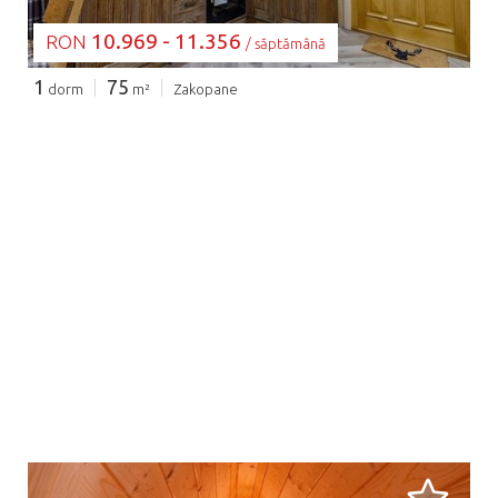
10.969 - 11.356
RON
/ săptămână
1
75
dorm
m²
Zakopane