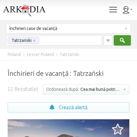
închirieri case de vacanță
Caut
Tatrzański
×
Poland
>
Lesser Poland
>
Tatrzański
Închirieri de vacanță : Tatrzański
22
Rezultat(e)
Ordonează după:
Cea mai bună potrivire
Crează alertă