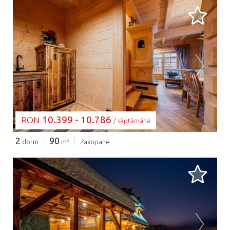
SE ÎNCARCĂ...
10.399 - 10.786
RON
/ săptămână
2
90
dorm
m²
Zakopane
SE ÎNCARCĂ...