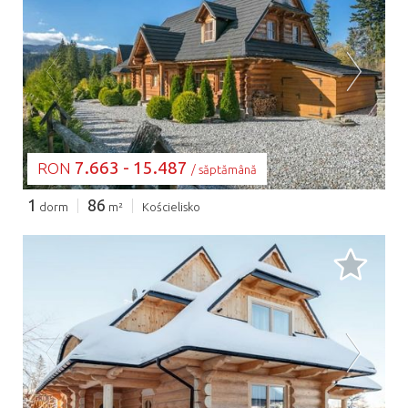
SE ÎNCARCĂ...
7.663 - 15.487
RON
/ săptămână
1
86
dorm
m²
Kościelisko
SE ÎNCARCĂ...