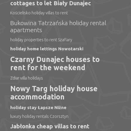
cottages to let Biały Dunajec
Kościelisko holiday villas to rent
Bukowina Tatrzańska holiday rental
apartments
holiday properties to rent Szaflary
holiday home lettings Nowotarski
Czarny Dunajec houses to
rent for the weekend
Zdiar villa holidays
Nowy Targ holiday house
accommodation
holiday stay Łapsze Niżne
luxury holiday rentals Czorsztyn
Jabłonka cheap villas to rent