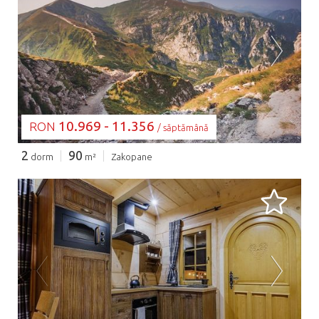
SE ÎNCARCĂ...
10.969 - 11.356
RON
/ săptămână
2
90
dorm
m²
Zakopane
SE ÎNCARCĂ...