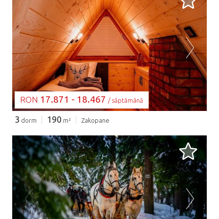
SE ÎNCARCĂ...
17.871 - 18.467
RON
/ săptămână
3
190
dorm
m²
Zakopane
SE ÎNCARCĂ...