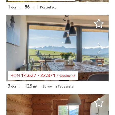
1
86
dorm
m²
Kościelisko
SE ÎNCARCĂ...
14.627 - 22.871
RON
/ săptămână
3
125
dorm
m²
Bukowina Tatrzańska