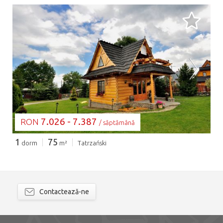
SE ÎNCARCĂ...
7.026 - 7.387
RON
/ săptămână
1
75
dorm
m²
Tatrzański
Contactează-ne