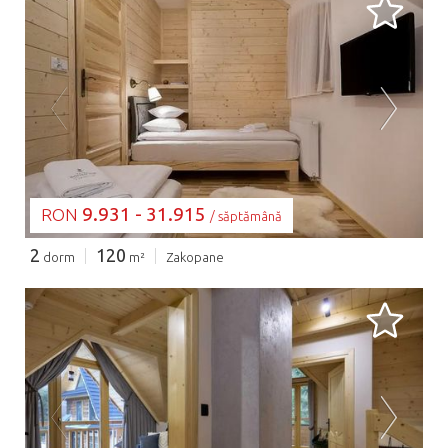
SE ÎNCARCĂ...
9.931 - 31.915
RON
/ săptămână
2
120
dorm
m²
Zakopane
SE ÎNCARCĂ...