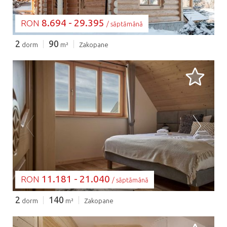
8.694 - 29.395
RON
/ săptămână
2
90
dorm
m²
Zakopane
SE ÎNCARCĂ...
11.181 - 21.040
RON
/ săptămână
2
140
dorm
m²
Zakopane