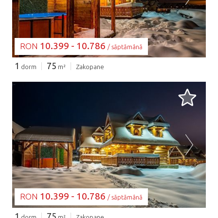
10.399 - 10.786
RON
/ săptămână
1
75
dorm
m²
Zakopane
SE ÎNCARCĂ...
10.399 - 10.786
RON
/ săptămână
1
75
dorm
m²
Zakopane