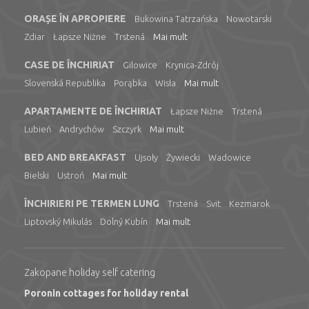
ORAȘE ÎN APROPIERE
Bukowina Tatrzańska
Nowotarski
Zdiar
Łapsze Niżne
Trstená
Mai mult
CASE DE ÎNCHIRIAT
Gilowice
Krynica-Zdrój
Slovenská Republika
Porąbka
Wisła
Mai mult
APARTAMENTE DE ÎNCHIRIAT
Łapsze Niżne
Trstená
Lubień
Andrychów
Szczyrk
Mai mult
BED AND BREAKFAST
Ujsoły
Żywiecki
Wadowice
Bielski
Ustroń
Mai mult
ÎNCHIRIERI PE TERMEN LUNG
Trstená
Svit
Kezmarok
Liptovský Mikulás
Dolný Kubín
Mai mult
Zakopane holiday self catering
Poronin cottages for holiday rental