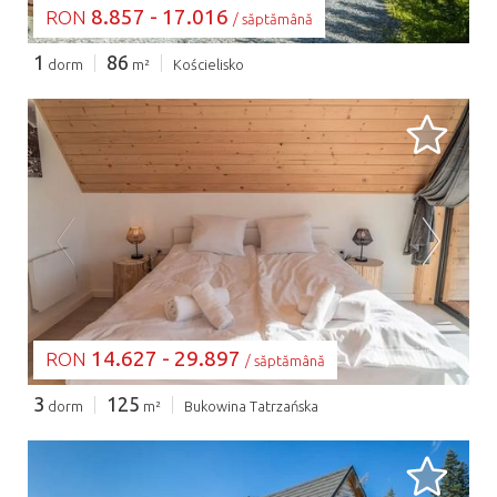
8.857 - 17.016
RON
/ săptămână
1
86
dorm
m²
Kościelisko
SE ÎNCARCĂ...
14.627 - 29.897
RON
/ săptămână
3
125
dorm
m²
Bukowina Tatrzańska