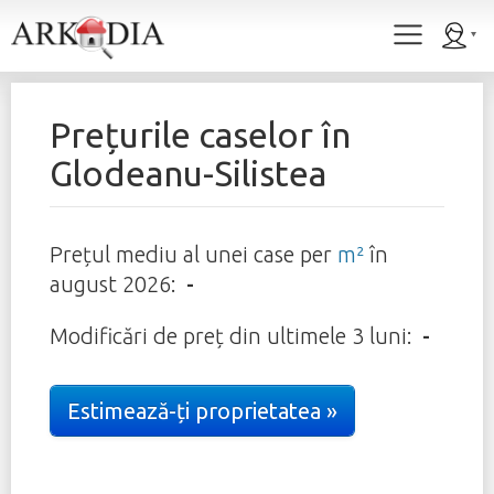
Prețurile caselor în
Glodeanu-Silistea
Prețul mediu al unei case per
m²
în
august 2026
:
-
Modificări de preț din ultimele 3 luni:
-
Estimează-ți proprietatea »