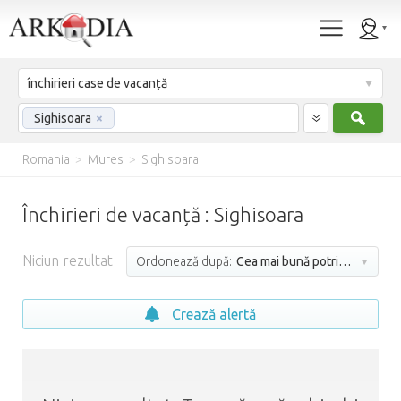
închirieri case de vacanță
Caut
Sighisoara
×
Romania
>
Mures
>
Sighisoara
Închirieri de vacanță : Sighisoara
Niciun rezultat
Ordonează după:
Cea mai bună potrivire
Crează alertă