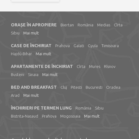
ORAȘE ÎN APROPIERE
Biertan
România
Medias
Cîrta
Sibiu
Mai mult
CASE DE ÎNCHIRIAT
Prahova
Galati
Gyula
Timisoara
Hajdú-Bihar
Mai mult
APARTAMENTE DE ÎNCHIRIAT
Cîrta
Mures
Rîsnov
Busteni
Sinaia
Mai mult
BED AND BREAKFAST
Cluj
Pitesti
Bucuresti
Oradea
Arad
Mai mult
ÎNCHIRIERI PE TERMEN LUNG
România
Sibiu
Bistrita-Nasaud
Prahova
Mogosoaia
Mai mult